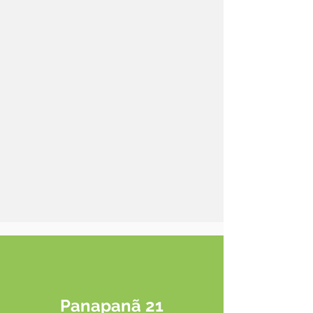
Veja abaixo as datas das
próximas edições
Panapanã 21