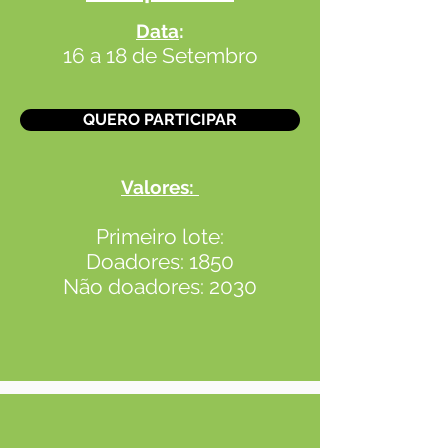
Data
:
16 a 18 de Setembro
QUERO PARTICIPAR
Valores:
Primeiro lote:
Doadores: 1850
Não doadores: 2030